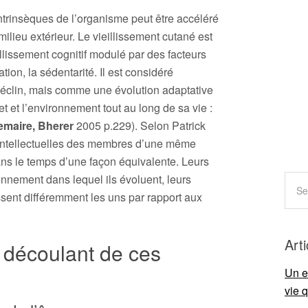
ntrinsèques de l’organisme peut être accéléré
milieu extérieur. Le vieillissement cutané est
ieillissement cognitif modulé par des facteurs
ion, la sédentarité. Il est considéré
éclin, mais comme une évolution adaptative
jet et l’environnement tout au long de sa vie :
emaire, Bherer
2005 p.229). Selon Patrick
s intellectuelles des membres d’une même
ans le temps d’une façon équivalente. Leurs
onnement dans lequel ils évoluent, leurs
llissent différemment les uns par rapport aux
Art
découlant de ces
Un e
vie 