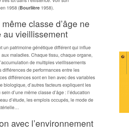
 très tôt dans l’existence. Voir son
 en 1958 (
Bourlière
1958).
 même classe d’âge ne
 au vieillissement
un patrimoine génétique différent qui influe
ité aux maladies. Chaque tissu, chaque organe,
 l’accumulation de multiples vieillissements
es différences de performances entre les
es différences sont en lien avec des variables
ée biologique, d’autres facteurs expliquent les
u sein d’une même classe d’âge : l’éducation
iveau d’étude, les emplois occupés, le mode de
atérielle…
tion avec l’environnement