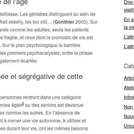
e de l’âge
Dire
viei
vieillesse. Les gériatres distinguent au sein de
En a
frail elderly, les too old… (
Gonthier
2003). Sur
la vi
oignés comme les adultes, seuls les patients
L’att
e fragile, et ceux dont le pronostic de vie est
. Sur le plan psychologique la barrière
L’att
les premiers psychanalystes, entre la phase
 également écartée.
Cat
gée et ségrégative de cette
Artic
Ateli
Info
s personnes rentrent dans une catégorie
3
sonnes âgés
ou des seniors est devenue
Non 
nes comme les autres. En l’absence de
Nouv
nt à mener une vie autonome, à utiliser et
Unca
s durant leur vie, ont les mêmes besoins