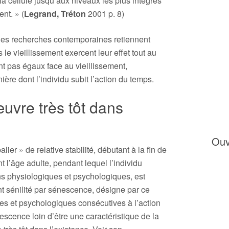
la cellule jusqu’aux niveaux les plus intégrés
nt. » (
Legrand, Tréton
2001 p. 8)
 des recherches contemporaines retiennent
 le vieillissement exercent leur effet tout au
nt pas égaux face au vieillissement,
ère dont l’individu subit l’action du temps.
uvre très tôt dans
Ouv
ier » de relative stabilité, débutant à la fin de
 l’âge adulte, pendant lequel l’individu
s physiologiques et psychologiques, est
nt sénilité par sénescence, désigne par ce
es et psychologiques consécutives à l’action
escence loin d’être une caractéristique de la