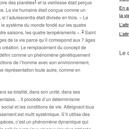
1
toire des planètes
et la vieillesse était perçue
En a
nce. La vie humaine était conçue comme un
la vi
 si l’adulescentia était divisée en trois. « Le
L’att
ns le système du monde fondé sur les quatre
2
atre saisons, les quatre tempéraments ».
Saint
L’att
 âges de la vie parce qu’il correspond aux 7 âges
a création. Le remplacement du concept de
Le 
nt, défini comme un phénomène génétiquement
ractions de l’homme avec son environnement,
 une représentation toute autre, comme en
ns sa totalité, dans son unité, dans ses
mentales… Il procède d’un déterminisme
 social et les conditions de vie. Atteignant tous
ssement est multi systémique. S’il utilise des
spèces, c’est un phénomène dynamique qui