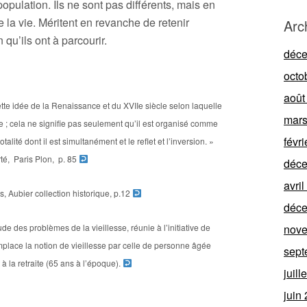
 population. Ils ne sont pas différents, mais en
 la vie. Méritent en revanche de retenir
Arc
n qu’ils ont à parcourir.
déc
octo
août
 cette idée de la Renaissance et du XVIIe siècle selon laquelle
mars
 ; cela ne signifie pas seulement qu’il est organisé comme
févr
lité dont il est simultanément et le reflet et l’inversion. »
té, Paris Plon, p. 85
déc
avri
is, Aubier collection historique, p.12
déc
nov
e des problèmes de la vieillesse, réunie à l’initiative de
place la notion de vieillesse par celle de personne âgée
sept
 à la retraite (65 ans à l’époque).
juill
juin