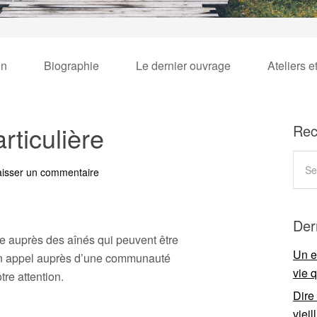
on
Biographie
Le dernier ouvrage
Ateliers e
ticulière
Rec
aisser un commentaire
Der
ce auprès des aînés qui peuvent être
Un e
i un appel auprès d’une communauté
vie 
tre attention.
Dire
viei