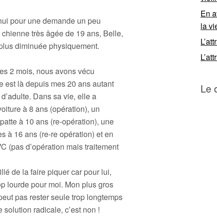
En a
’hui pour une demande un peu
la vi
te chienne très âgée de 19 ans, Belle,
L’att
 plus diminuée physiquement.
L’att
ses 2 mois, nous avons vécu
 est là depuis mes 20 ans autant
Le 
 d’adulte. Dans sa vie, elle a
oiture à 8 ans (opération), un
 patte à 10 ans (re-opération), une
s à 16 ans (re-re opération) et en
 (pas d’opération mais traitement
lé de la faire piquer car pour lui,
op lourde pour moi. Mon plus gros
peut pas rester seule trop longtemps
solution radicale, c’est non !