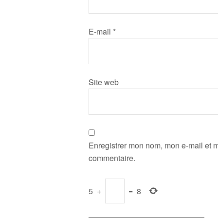
E-mail
*
Site web
Enregistrer mon nom, mon e-mail et m
commentaire.
5
+
=
8