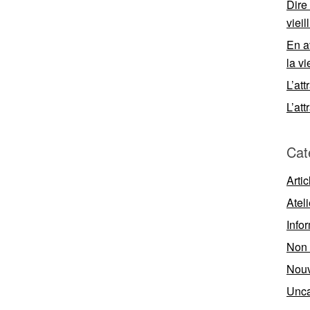
Dire
viei
En a
la vi
L’att
L’att
Cat
Artic
Ateli
Info
Non 
Nouv
Unca