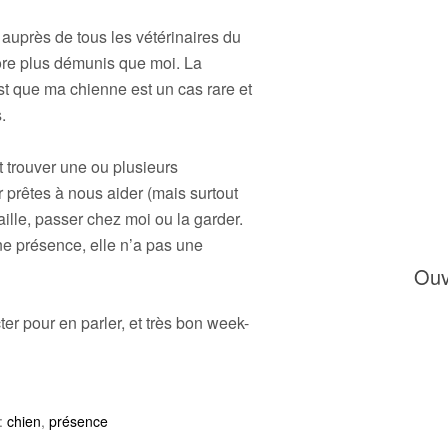
 auprès de tous les vétérinaires du
ore plus démunis que moi. La
st que ma chienne est un cas rare et
.
t trouver une ou plusieurs
 prêtes à nous aider (mais surtout
vaille, passer chez moi ou la garder.
ne présence, elle n’a pas une
Ouv
er pour en parler, et très bon week-
:
chien
,
présence