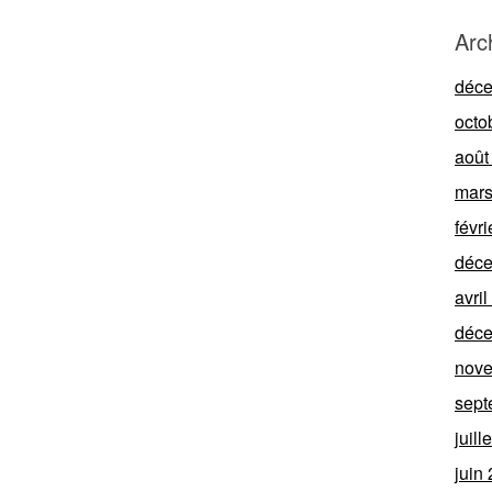
Arc
déc
octo
août
mars
févr
déc
avri
déc
nov
sept
juill
juin