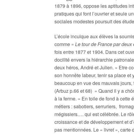
1879 à 1896, oppose les aptitudes int
pratiques qui font l’ouvrier et seule u
sociales modestes poursuit des étud
L’école inculque aux élèves la soumissi
comme
« Le tour de France par deux
fois entre 1877 et 1904. Dans cet ouv
docilité envers la hiérarchie patronal
deux héros, André et Julien. « Etre c
son honnête labeur, tenir sa place e
beaucoup en vue des mauvais jours, fui
(Arbuz p.66 et 68)
« Quand il y a chô
à la ferme. » En toile de fond à cette 
métiers : sabotiers, serruriers, froma
mégissiers…. qui est célébrée. Le rôle
croissance et de développement et d’ex
pas mentionnées. Le « livret », carte d