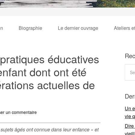
on
Biographie
Le dernier ouvrage
Ateliers e
pratiques éducatives
Rec
’enfant dont ont été
rations actuelles de
Der
Un e
ser un commentaire
vie 
Dire
 sujets âgés ont connue dans leur enfance » et
viei