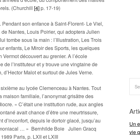
rels. (Churchill
[4]
p. 17-19)
s. Pendant son enfance à Saint-Florent- Le Viel,
 de Nantes, Louis Poirier, qui adoptera Julien
i tombe sous la main : l’Illustration, Les Trois
r enfants, Le Miroir des Sports, les quelques
h Vermot découvert au grenier. A l’école
 de l’instituteur et y trouve une vingtaine de
, d’Hector Malot et surtout de Jules Verne.
n sixième au lycée Clemenceau à Nantes. Tout
a maison familiale, l’anonymat grisâtre des
diocre. « C’était une institution rude, aux angles
Art
ontané avait chance d’être une meurtrissure,
t d’inconfort, depuis le dortoir glacé, jusqu’au
Un e
mmoniacal … » Bernhilde Boie Julien Gracq
vie 
1989 Paris, p. LXII et LXIII