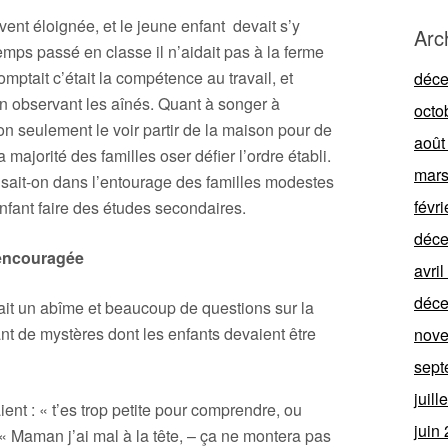
ent éloignée, et le jeune enfant devait s’y
Arc
emps passé en classe il n’aidait pas à la ferme
omptait c’était la compétence au travail, et
déc
 en observant les aînés. Quant à songer à
octo
on seulement le voir partir de la maison pour de
août
 majorité des familles oser défier l’ordre établi.
mars
disait-on dans l’entourage des familles modestes
févr
nfant faire des études secondaires.
déc
 encouragée
avri
déc
avait un abîme et beaucoup de questions sur la
tant de mystères dont les enfants devaient être
nov
sept
juill
ent : « t’es trop petite pour comprendre, ou
juin
 « Maman j’ai mal à la tête, – ça ne montera pas