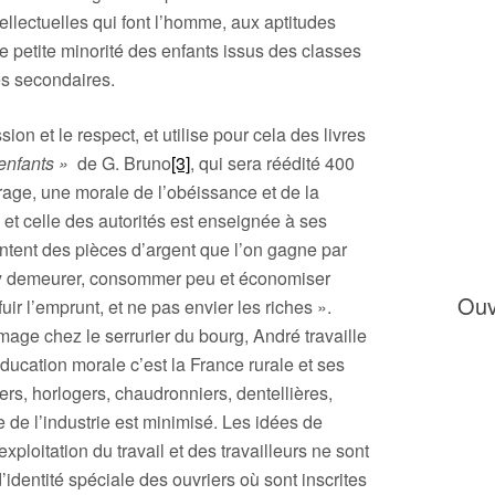
ellectuelles qui font l’homme, aux aptitudes
ne petite minorité des enfants issus des classes
es secondaires.
on et le respect, et utilise pour cela des livres
 enfants »
de G. Bruno
[3]
, qui sera réédité 400
rage, une morale de l’obéissance et de la
e et celle des autorités est enseignée à ses
ontent des pièces d’argent que l’on gagne par
t y demeurer, consommer peu et économiser
Ouv
r l’emprunt, et ne pas envier les riches ».
mage chez le serrurier du bourg, André travaille
éducation morale c’est la France rurale et ses
gers, horlogers, chaudronniers, dentellières,
 de l’industrie est minimisé. Les idées de
ploitation du travail et des travailleurs ne sont
’identité spéciale des ouvriers où sont inscrites