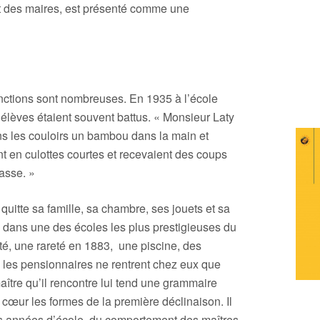
et des maires, est présenté comme une
sanctions sont nombreuses. En 1935 à l’école
 élèves étaient souvent battus. « Monsieur Laty
ans les couloirs un bambou dans la main et
ent en culottes courtes et recevaient des coups
lasse. »
quitte sa famille, sa chambre, ses jouets et sa
 dans une des écoles les plus prestigieuses du
cité, une rareté en 1883, une piscine, des
is les pensionnaires ne rentrent chez eux que
aître qu’il rencontre lui tend une grammaire
 cœur les formes de la première déclinaison. Il
es années d’école, du comportement des maîtres