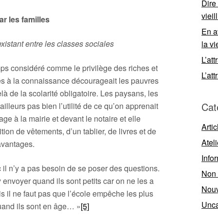
Dire
viei
r les familles
En a
existant entre les classes sociales
la vi
L’att
emps considéré comme le privilège des riches et
L’att
hés à la connaissance décourageait les pauvres
à de la scolarité obligatoire. Les paysans, les
Cat
ailleurs pas bien l’utilité de ce qu’on apprenait
age à la mairie et devant le notaire et elle
Artic
tion de vêtements, d’un tablier, de livres et de
Ateli
 avantages.
Info
c il n’y a pas besoin de se poser des questions.
Non 
 envoyer quand ils sont petits car on ne les a
Nouv
s il ne faut pas que l’école empêche les plus
Unca
and ils sont en âge… »
[5]