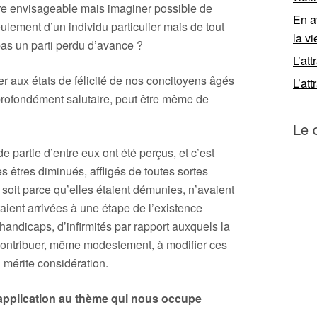
re envisageable mais imaginer possible de
En a
eulement d’un individu particulier mais de tout
la vi
pas un parti perdu d’avance ?
L’att
er aux états de félicité de nos concitoyens âgés
L’att
profondément salutaire, peut être même de
Le 
 partie d’entre eux ont été perçus, et c’est
 êtres diminués, affligés de toutes sortes
 soit parce qu’elles étaient démunies, n’avaient
taient arrivées à une étape de l’existence
handicaps, d’infirmités par rapport auxquels la
Contribuer, même modestement, à modifier ces
 mérite considération.
application au thème qui nous occupe