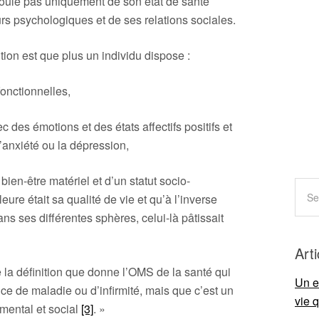
coule pas uniquement de son état de santé
rs psychologiques et de ses relations sociales.
tion est que plus un individu dispose :
fonctionnelles,
des émotions et des états affectifs positifs et
l’anxiété ou la dépression,
 bien-être matériel et d’un statut socio-
leure était sa qualité de vie et qu’à l’inverse
ans ses différentes sphères, celui-là pâtissait
Art
 la définition que donne l’OMS de la santé qui
Un e
ce de maladie ou d’infirmité, mais que c’est un
vie 
 mental et social
[3]
. »