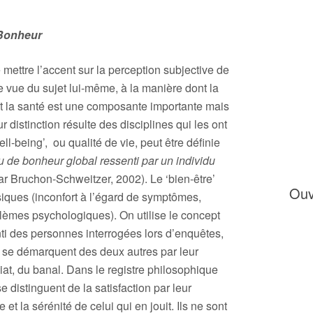
t Bonheur
mettre l’accent sur la perception subjective de
de vue du sujet lui-même, à la manière dont la
nt la santé est une composante importante mais
 distinction résulte des disciplines qui les ont
l-being’, ou qualité de vie, peut être définie
ou de bonheur global ressenti par un individu
ar Bruchon-Schweitzer, 2002). Le ‘bien-être’
Ouv
ques (inconfort à l’égard de symptômes,
blèmes psychologiques). On utilise le concept
enti des personnes interrogées lors d’enquêtes,
s se démarquent des deux autres par leur
at, du banal. Dans le registre philosophique
e distinguent de la satisfaction par leur
 et la sérénité de celui qui en jouit. Ils ne sont