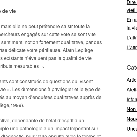
Dire
viei
é de vie
En a
mais elle ne peut prétendre saisir toute la
la vi
hercheurs engagés sur cette voie se sont vite
L’att
sentiment, notion fortement qualitative, par des
L’att
rise délicate voire périlleuse. Alain Leplège
 existants n’évaluent pas la qualité de vie
tributs mesurables ».
Cat
Artic
nts sont constitués de questions qui visent
ie ». Les dimensions à privilégier et le type de
Ateli
rés au moyen d’enquêtes qualitatives auprès de
Info
lège,1999).
Non 
Nouv
ctive, dépendante de l’état d’esprit d’un
emple une pathologie a un impact important sur
Unca
diagnostic, puis varie ensuite avec le temps et