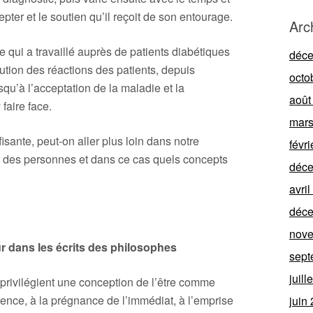
epter et le soutien qu’il reçoit de son entourage.
Arc
qui a travaillé auprès de patients diabétiques
déc
lution des réactions des patients, depuis
octo
squ’à l’acceptation de la maladie et la
août
és pour y faire face.
mars
fisante, peut-on aller plus loin dans notre
févr
ur des personnes et dans ce cas quels concepts
déc
avri
déc
nov
r dans les écrits des philosophes
sept
juill
privilégient une conception de l’être comme
ence, à la prégnance de l’immédiat, à l’emprise
juin