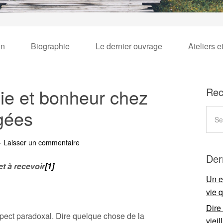
on
Biographie
Le dernier ouvrage
Ateliers e
oie et bonheur chez
Rec
gées
Laisser un commentaire
Der
t à recevoir
[1]
Un e
vie 
Dire
pect paradoxal. Dire quelque chose de la
viei