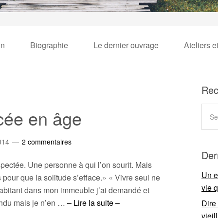
on
Biographie
Le dernier ouvrage
Ateliers e
Rec
ncée en âge
014
2 commentaires
Der
pectée. Une personne à qui l’on sourit. Mais
Un e
pour que la solitude s’efface.» « Vivre seul ne
vie 
habitant dans mon immeuble j’ai demandé et
ondu mais je n’en …
– Lire la suite –
Dire
viei