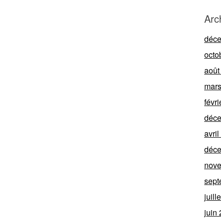
Arc
déc
octo
août
mars
févr
déc
avri
déc
nov
sept
juill
juin