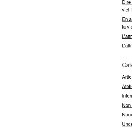
Dire
viei
En a
la vi
L’att
L’att
Cat
Artic
Ateli
Info
Non 
Nouv
Unca