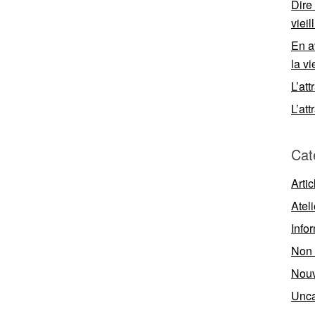
Dire
viei
En a
la vi
L’att
L’att
Cat
Artic
Ateli
Info
Non 
Nouv
Unca