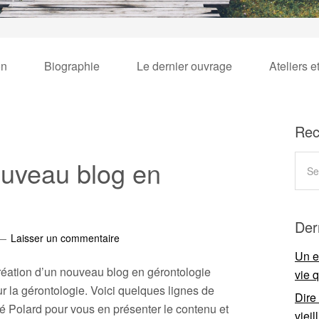
on
Biographie
Le dernier ouvrage
Ateliers e
Rec
nouveau blog en
Der
Laisser un commentaire
Un e
 création d’un nouveau blog en gérontologie
vie 
sur la gérontologie. Voici quelques lignes de
Dire
sé Polard pour vous en présenter le contenu et
viei