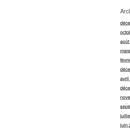
Arc
déc
octo
août
mars
févr
déc
avri
déc
nov
sept
juill
juin