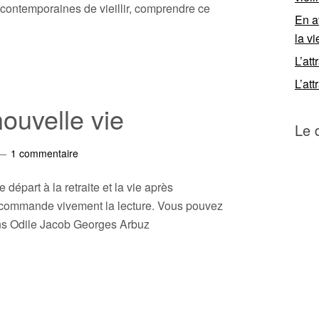
s contemporaines de vieillir, comprendre ce
En a
la vi
L’att
L’att
nouvelle vie
Le 
1 commentaire
 départ à la retraite et la vie après
ecommande vivement la lecture. Vous pouvez
ions Odile Jacob Georges Arbuz