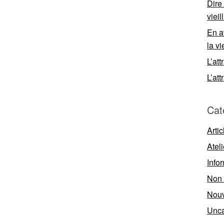
Dire
viei
En a
la vi
L’att
L’att
Cat
Artic
Ateli
Info
Non 
Nouv
Unca