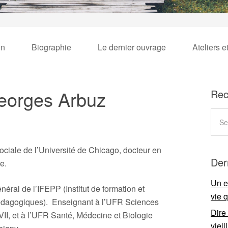
on
Biographie
Le dernier ouvrage
Ateliers e
eorges Arbuz
Rec
ciale de l’Université de Chicago, docteur en
Der
e.
Un e
néral de l’IFEPP (Institut de formation et
vie 
édagogiques). Enseignant à l’UFR Sciences
Dire
VII, et à l’UFR Santé, Médecine et Biologie
viei