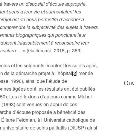
 travers un dispositif d’écoute approprié,
t sens à leur vie et surmontaient les
projet est de nous permettre d’accéder à
 à comprendre la subjectivité des sujets à travers
nements biographiques qui ponctuent leur
nduisent inlassablement à reconstruire leur
ns sociaux… »
(Guillemard, 2015, p. 353).
cins et les soignants écoutent les sujets âgés,
on de la démarche projet à l’hôpital
[2]
menée
se, 1996), ainsi que l’étude de
Ouv
onnes âgées dont les résultats ont été publiés
150). Les réflexions d’auteurs comme Michel
n (1993) sont venues en appui de ces
marche d’écoute proposée a bénéficié des
 Éliane Feldman, à l’Université catholique de
 universitaire de soins palliatifs (DIUSP) ainsi