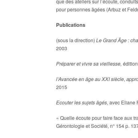
que des ateliers sur l’écoute, condui
pour personnes âgées (Arbuz et Feld
Publi
(sous la direction)
Le Grand Âge : chan
2003
Préparer et vivre sa vieillesse,
édition
l’Avancée en âge au XXI siècle
,
appr
2015
Ecouter les sujets âgés
, avec Eliane
« Quelle écoute pour faire face aux tr
Gérontologie et Société, n° 154 p. 13