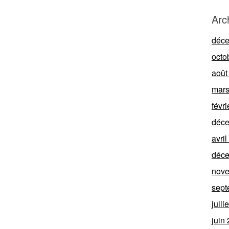
Arc
déc
octo
août
mars
févr
déc
avri
déc
nov
sept
juill
juin