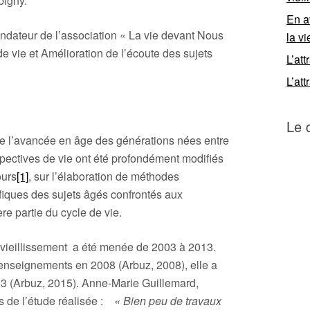
bigny.
En a
dateur de l’association « La vie devant Nous
la vi
 vie et Amélioration de l’écoute des sujets
L’att
L’att
Le 
de l’avancée en âge des générations nées entre
rspectives de vie ont été profondément modifiés
ours
[1]
, sur l’élaboration de méthodes
iques des sujets âgés confrontés aux
ère partie du cycle de vie.
u vieillissement a été menée de 2003 à 2013.
 enseignements en 2008 (Arbuz, 2008), elle a
13 (Arbuz, 2015). Anne-Marie Guillemard,
s de l’étude réalisée :
« Bien peu de travaux