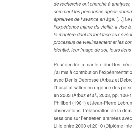
de recherche ont cherché à analyser, à
comment les personnes âgées donnaien
épreuves de l’avance en âge.
[…]
Le 
l’expérience intime du vieillir. Il vise
la manière dont ils font face aux évé
processus de vieillissement et les co
identité, leur image de soi, leurs lie
Pour décrire la manière dont les méde
j’ai mis à contribution l’expérimentati
avec Denis Debrosse (Arbuz et Debros
l’hospitalisation en urgence des pers
en 2003 (Arbuz
et al.
, 2003, pp. 106-
Philibert (1981) et Jean-Pierre Lebru
observations. L’élaboration de la dé
sessions sur l’entretien animées avec
Lille entre 2000 et 2010 (Diplôme inter